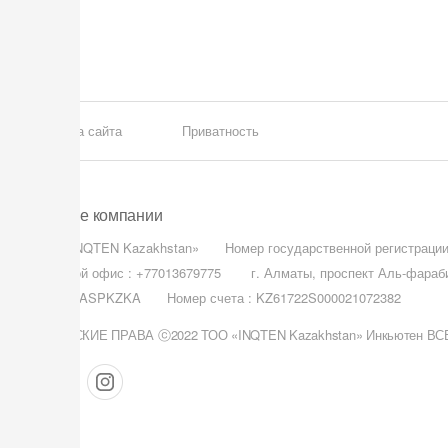
Правила сайта
Приватность
Данные компании
ТОО «INQTEN Kazakhstan»
Номер государственной регистраци
Головной офис :
+77013679775
г. Алматы, проспект Аль-фараби
БИК : CASPKZKA
Номер счета : KZ61722S000021072382
АВТОРСКИЕ ПРАВА ⓒ2022 ТОО «INQTEN Kazakhstan» Инкьютен 