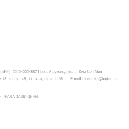
и(БИН): 221040024887 Первый руководитель: Ким Сон Мин
 15, корпус 4В, 11 этаж, офис 1105
E-mail :
inqtenkz@inqten.net
ВСЕ ПРАВА ЗАЩИЩЕНЫ.