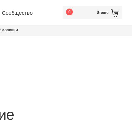
Сообщество
0
0
тенге
омоакции
ие