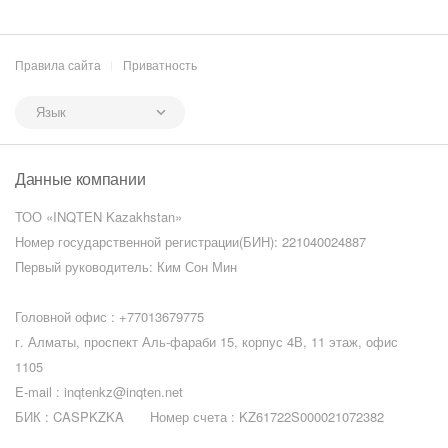
Правила сайта
Приватность
Язык
Данные компании
ТОО «INQTEN Kazakhstan»
Номер государственной регистрации(БИН): 221040024887
Первый руководитель: Ким Сон Мин
Головной офис :
+77013679775
г. Алматы, проспект Аль-фараби 15, корпус 4В, 11 этаж, офис
1105
E-mail :
inqtenkz@inqten.net
БИК : CASPKZKA
Номер счета : KZ61722S000021072382