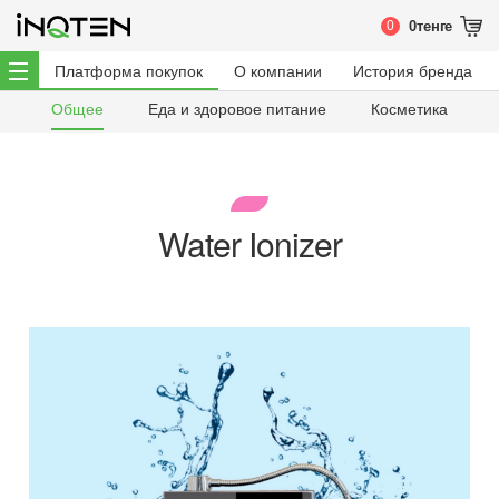
0
0
тенге
Платформа покупок
О компании
История бренда
Общее
Еда и здоровое питание
Косметика
Water Ionizer